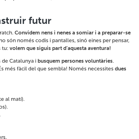
truir futur
ratch.
Convidem nens i nenes a somiar i a preparar-se
o són només codis i pantalles, sinó eines per pensar,
s tu:
volem que siguis part d’aquesta aventura!
 de Catalunya i
busquem persones voluntàries
.
? És més fàcil del que sembla! Només necessites
dues
e al matí).
s).
.
ers.