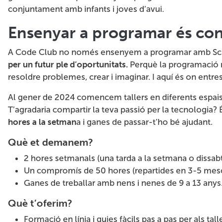
conjuntament amb infants i joves d’avui.
Ensenyar a programar és cons
A Code Club no només ensenyem a programar amb Sc
per un futur ple d’oportunitats.
Perquè la programació n
resoldre problemes, crear i imaginar. I aquí és on entre
Al gener de 2024 comencem tallers en diferents espais
T’agradaria compartir la teva passió per la tecnologia
hores a la setman
a i ganes de passar-t’ho bé ajudant.
Què et demanem?
2 hores setmanals (una tarda a la setmana o dissabt
Un compromís de 50 hores (repartides en 3-5 meso
Ganes de treballar amb nens i nenes de 9 a 13 anys
Què t’oferim?
Formació en línia i guies fàcils pas a pas per als tall