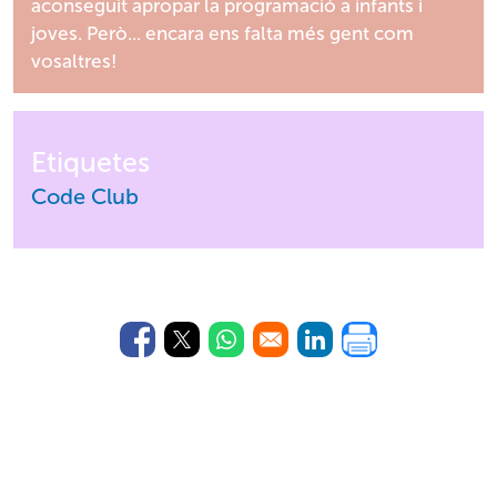
aconseguit apropar la programació a infants i
joves. Però... encara ens falta més gent com
vosaltres!
Etiquetes
Code Club
(Opens in a new window)
(Opens in a new window)
(Opens in a new window)
(Opens in a new 